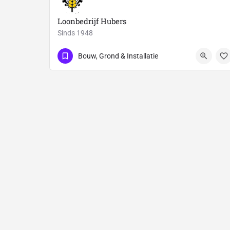
Loonbedrijf Hubers
Sinds 1948
0478-641280
Oplosedijk 4
Bouw, Grond & Installatie