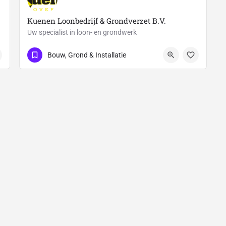
Kuenen Loonbedrijf & Grondverzet B.V.
Uw specialist in loon- en grondwerk
0478–641544
Rondweg 12a
Bouw, Grond & Installatie